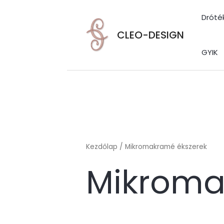
Skip
Dróté
to
content
CLEO-DESIGN
GYIK
Kezdőlap
/ Mikromakramé ékszerek
Mikroma