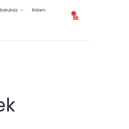
báruház
Rólam
ek