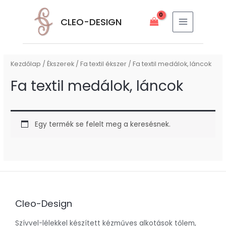
Skip
MAIN
to
CLEO-DESIGN
MENU
content
Kezdőlap
/
Ékszerek
/
Fa textil ékszer
/ Fa textil medálok, láncok
Fa textil medálok, láncok
Egy termék se felelt meg a keresésnek.
Cleo-Design
Szívvel-lélekkel készített kézműves alkotások tőlem,