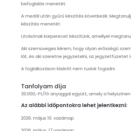
befoglalás menetét.
A medál után gyűrű készítés következik. Megtanulju
készítés menetét.
Utolsónak karperecet készítünk, amellyel megtanulu
Aki szemüveges kérem, hogy olyan erősségű szemü
lát, és aki szeretne jegyzetelni, az jegyzetfüzetet 
A foglalkozáson kísérőt nem tudok fogadni.
Tanfolyam díja
30.000,-Ft/fő anyaggal együtt, amely a helyszínen
Az alábbi időpontokra lehet jelentkezni:
2026. május 10. vasárnap
2026. május 17.vasárnap