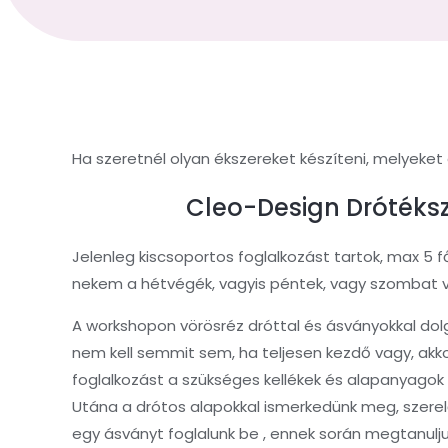
Ha szeretnél olyan ékszereket készíteni, melyeket 
Cleo-Design Drótéksz
Jelenleg kiscsoportos foglalkozást tartok, max 5 
nekem a hétvégék, vagyis péntek, vagy szombat vag
A workshopon vörösréz dróttal és ásványokkal dol
nem kell semmit sem, ha teljesen kezdő vagy, akk
foglalkozást a szükséges kellékek és alapanyagok
Utána a drótos alapokkal ismerkedünk meg, szerelőp
egy ásványt foglalunk be , ennek során megtanuljuk 