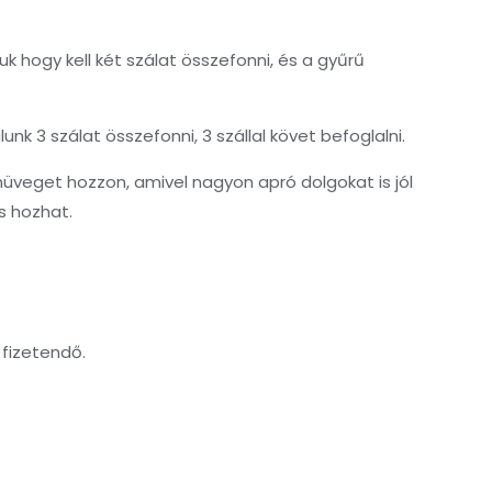
k hogy kell két szálat összefonni, és a gyűrű
nk 3 szálat összefonni, 3 szállal követ befoglalni.
veget hozzon, amivel nagyon apró dolgokat is jól
is hozhat.
 fizetendő.