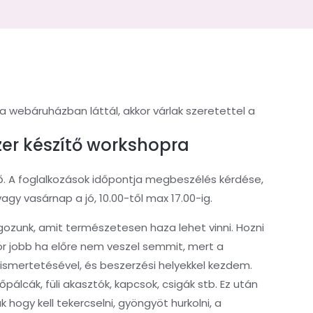
a webáruházban láttál, akkor várlak szeretettel a
er készítő workshopra
fő. A foglalkozások időpontja megbeszélés kérdése,
y vasárnap a jó, 10.00-től max 17.00-ig.
gozunk, amit természetesen haza lehet vinni. Hozni
or jobb ha előre nem veszel semmit, mert a
 ismertetésével, és beszerzési helyekkel kezdem.
álcák, füli akasztók, kapcsok, csigák stb. Ez után
hogy kell tekercselni, gyöngyöt hurkolni, a