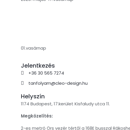
01.vasárnap
Jelentkezés
+36 30 565 7274
tanfolyam@cleo-design.hu
Helyszín
1174 Budapest, 17.kerület Kisfaludy utca 11.
Megközelítés:
2-es metró Örs vezér tértől a 168E busszal Rákosh