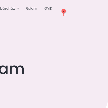
báruház
Rólam
GYIK
lyam