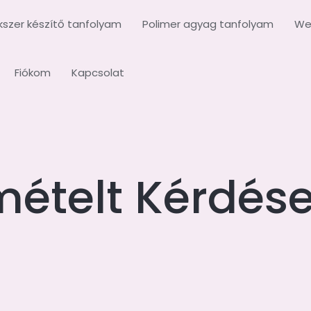
kszer készítő tanfolyam
Polimer agyag tanfolyam
We
Fiókom
Kapcsolat
mételt Kérdés