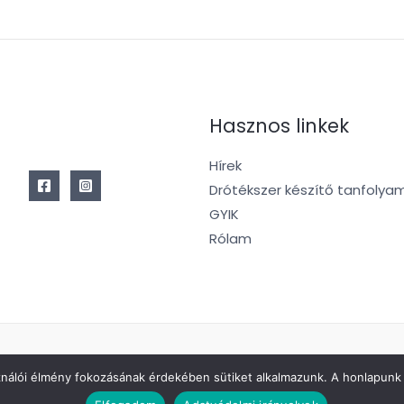
Hasznos linkek
Hírek
Drótékszer készítő tanfolya
GYIK
Rólam
ználói élmény fokozásának érdekében sütiket alkalmazunk. A honlapunk 