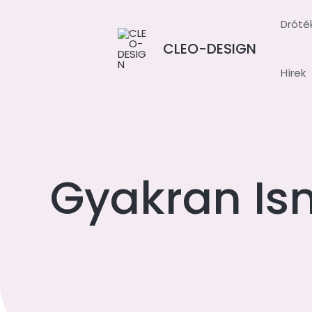
Skip
Dróté
to
content
CLEO-DESIGN
Hírek
Gyakran Is