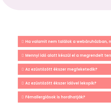
Ha valamit nem találok a webáruházban, m
Mennyi idő alatt készül el a megrendelt te
Az ezüstözött ékszer megfeketedik?
Az ezüstözött ékszer idővel lekopik?
Fémallergiások is hordhatják?