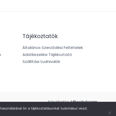
Tájékoztatók
Általános Szerződési Feltételek
m
Adatkezelési Tájékoztató
Szállítási tudnivalók
Készítette:
MBwebdesign
használatával ön a tájékoztatásunkat tudomásul veszi.